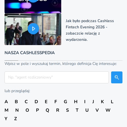
Jak było podczas Cashless
Fintech Evening 2026 -
zobaczcie relację z
wydarzenia.
NASZA CASHLESSPEDIA
Wpisz w pole i wyszukaj termin, którego definicja Cię interesuje:
Szukaj
lub przeglądaj:
A
B
C
D
E
F
G
H
I
J
K
L
M
N
O
P
Q
R
S
T
U
V
W
Y
Z