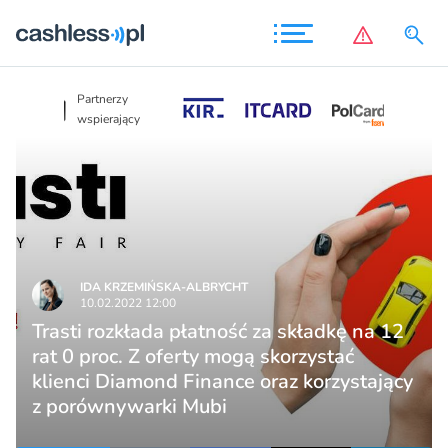
Partnerzy
Partnerzy
wspierający
wspierający
IDA KRZEMIŃSKA-ALBRYCHT
10.02.2022 12:00
Trasti rozkłada płatność za składkę na 12
rat 0 proc. Z oferty mogą skorzystać
klienci Diamond Finance oraz korzystający
z porównywarki Mubi