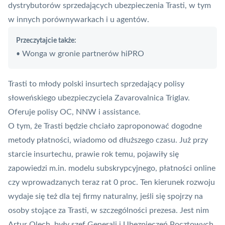
dystrybutorów sprzedających ubezpieczenia Trasti, w tym
w innych porównywarkach i u agentów.
Przeczytajcie także:
Wonga w gronie partnerów hiPRO
•
Trasti to młody polski insurtech sprzedający polisy
słoweńskiego ubezpieczyciela Zavarovalnica Triglav.
Oferuje polisy OC, NNW i
assistance
.
O tym, że Trasti będzie chciało zaproponować dogodne
metody płatności, wiadomo od dłuższego czasu. Już
przy
starcie insurtechu
, prawie rok temu, pojawiły się
zapowiedzi m.in. modelu subskrypcyjnego, płatności online
czy wprowadzanych teraz rat 0 proc. Ten kierunek rozwoju
wydaje się też dla tej firmy naturalny, jeśli się spojrzy na
osoby stojące za Trasti, w szczególności prezesa. Jest nim
Artur Olech, były szef Generali i Ubezpieczeń Pocztowych,