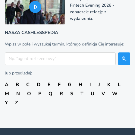
Fintech Evening 2026 -
zobaczcie relację z
wydarzenia.
NASZA CASHLESSPEDIA
Wpisz w pole i wyszukaj termin, którego definicja Cię interesuje:
Szukaj
lub przeglądaj:
A
B
C
D
E
F
G
H
I
J
K
L
M
N
O
P
Q
R
S
T
U
V
W
Y
Z