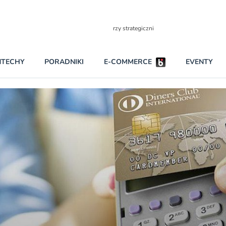
Partnerzy strategiczni
NTECHY
PORADNIKI
E-COMMERCE
EVENTY
BEZPIECZEŃSTWO
NAJCZĘŚCIEJ CZYTANE
Darmowy dostę
INNI NAPISALI
wszystkich pla
KONTA
W najniższych p
darmo przez trz
PRAWO
Czytaj więcej
RAPORTY SPECJALNE