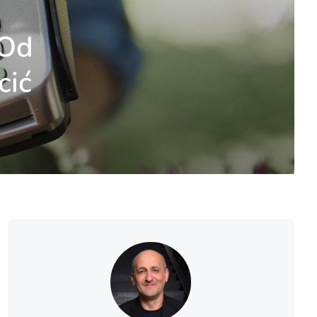
 Od
cić