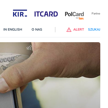
Partnerzy wspierający
IN ENGLISH
O NAS
ALERT
SZUKAJ
p do ChataGPT Go dla klientów Revoluta. Nowy benefit we
nach
lanach – Standard i Plus – z usługi będzie można korzsytać za
y miesiące