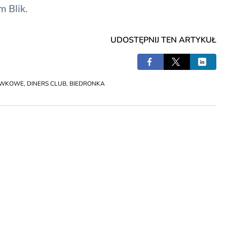
em
Blik
.
UDOSTĘPNIJ TEN ARTYKUŁ
ÓWKOWE
,
DINERS CLUB
,
BIEDRONKA