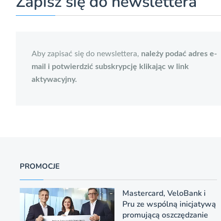
Zapisz się do newslettera
Aby zapisać się do newslettera,
należy podać adres e-
mail i potwierdzić subskrypcję klikając w link
aktywacyjny.
PROMOCJE
Mastercard, VeloBank i
Pru ze wspólną inicjatywą
promującą oszczędzanie