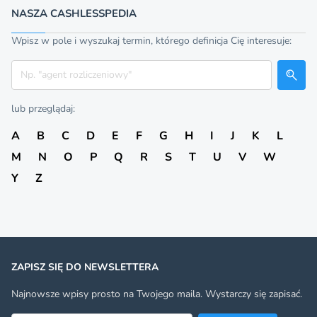
NASZA CASHLESSPEDIA
Wpisz w pole i wyszukaj termin, którego definicja Cię interesuje:
Szukaj
lub przeglądaj:
A
B
C
D
E
F
G
H
I
J
K
L
M
N
O
P
Q
R
S
T
U
V
W
Y
Z
ZAPISZ SIĘ DO NEWSLETTERA
Najnowsze wpisy prosto na Twojego maila. Wystarczy się zapisać.