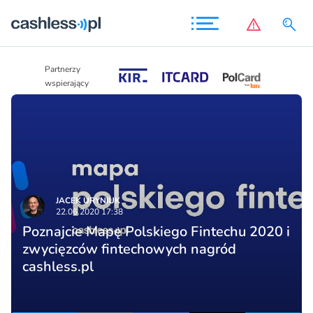
Partnerzy
Partnerzy
wspierający
wspierający
JACEK URYNIUK
22.06.2020 17:38
Poznajcie Mapę Polskiego Fintechu 2020 i
zwycięzców fintechowych nagród
cashless.pl