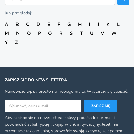
lub przeglądaj:
A
B
C
D
E
F
G
H
I
J
K
L
M
N
O
P
Q
R
S
T
U
V
W
Y
Z
ZAPISZ SIĘ DO NEWSLETTERA
Najnowsze wpisy prosto na Twojego maila. Wystarczy się zapisać.
Adres email
ZAPISZ SIĘ
Aby zapisać się do newslettera, należy podać adres e-mail i
potwierdzić subskrypcję klikając w link aktywacyjny. Jeżeli nie
otrzymacie takiego linka, sprawdźcie swoją skrzynkę ze spamem.