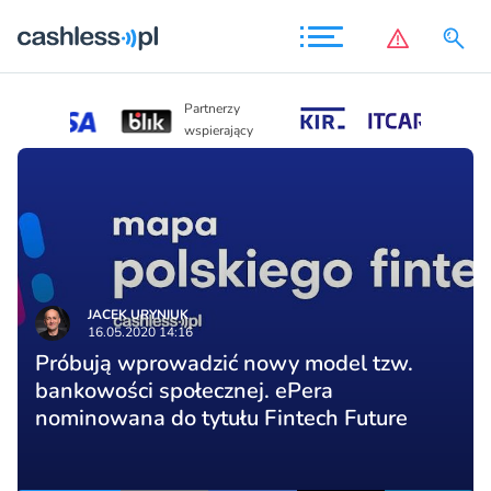
Partnerzy
Partnerzy
wspierając
wspierający
JACEK URYNIUK
16.05.2020 14:16
Próbują wprowadzić nowy model tzw.
bankowości społecznej. ePera
nominowana do tytułu Fintech Future