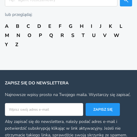
lub przeglądaj:
A
B
C
D
E
F
G
H
I
J
K
L
M
N
O
P
Q
R
S
T
U
V
W
Y
Z
ZAPISZ SIĘ DO NEWSLETTERA
Najnowsze wpisy prosto na Twojego maila. Wystarczy się zapisać.
Adres email
ZAPISZ SIĘ
Aby zapisać się do newslettera, należy podać adres e-mail i
potwierdzić subskrypcję klikając w link aktywacyjny. Jeżeli nie
otrzymacie takiego linka, sprawdźcie swoją skrzynkę ze spamem.