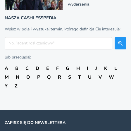
wydarzenia.
NASZA CASHLESSPEDIA
Wpisz w pole i wyszukaj termin, którego definicja Cię interesuje:
Szukaj
lub przeglądaj:
A
B
C
D
E
F
G
H
I
J
K
L
M
N
O
P
Q
R
S
T
U
V
W
Y
Z
ZAPISZ SIĘ DO NEWSLETTERA