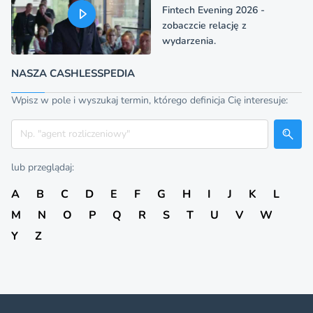
Fintech Evening 2026 -
zobaczcie relację z
wydarzenia.
NASZA CASHLESSPEDIA
Wpisz w pole i wyszukaj termin, którego definicja Cię interesuje:
Szukaj
lub przeglądaj:
A
B
C
D
E
F
G
H
I
J
K
L
M
N
O
P
Q
R
S
T
U
V
W
Y
Z