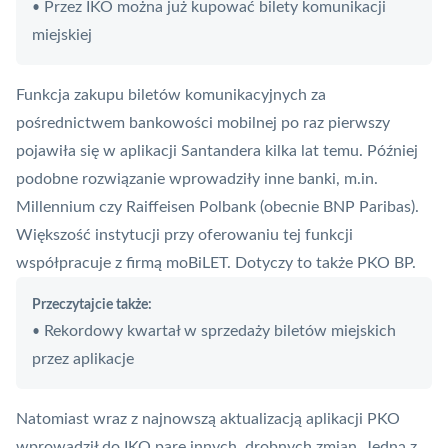
Przez IKO można już kupować bilety komunikacji
•
miejskiej
Funkcja zakupu biletów komunikacyjnych za
pośrednictwem bankowości mobilnej po raz pierwszy
pojawiła się w aplikacji Santandera kilka lat temu. Później
podobne rozwiązanie wprowadziły inne banki, m.in.
Millennium czy Raiffeisen Polbank (obecnie BNP Paribas).
Większość instytucji przy oferowaniu tej funkcji
współpracuje z firmą
moBiLET
. Dotyczy to także PKO BP.
Przeczytajcie także:
Rekordowy kwartał w sprzedaży biletów miejskich
•
przez aplikacje
Natomiast wraz z najnowszą aktualizacją aplikacji PKO
wprowadził do IKO parę innych, drobnych zmian. Jedną z