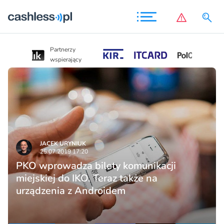
Partnerzy
Partnerzy
wspierający
wspierający
JACEK URYNIUK
25.07.2019 17:20
PKO wprowadza bilety komunikacji
miejskiej do IKO. Teraz także na
urządzenia z Androidem