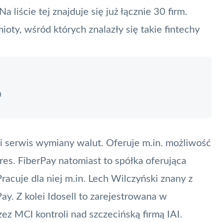
Na liście tej znajduje się już łącznie 30 firm.
oty, wśród których znalazły się takie fintechy
a
ki serwis wymiany walut. Oferuje m.in. możliwość
es. FiberPay natomiast to spółka oferująca
acuje dla niej m.in. Lech Wilczyński znany z
ay. Z kolei Idosell to zarejestrowana w
ez MCI kontroli nad szczecińską firmą
IAI
.