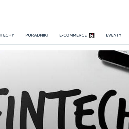
Partnerzy strategiczni
NTECHY
PORADNIKI
E-COMMERCE
EVENTY
BEZPIECZEŃSTWO
NAJCZĘŚCIEJ CZYTANE
Darmowy dostę
INNI NAPISALI
wszystkich pla
KONTA
W najniższych p
darmo przez trz
PRAWO
Czytaj więcej
RAPORTY SPECJALNE