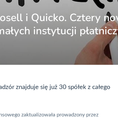
dosell i Quicko. Cztery n
małych instytucji płatnic
adzór znajduje się już 30 spółek z całego
ansowego
zaktualizowała prowadzony przez