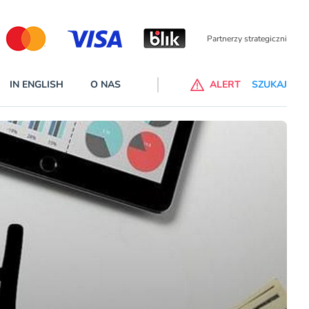
Partnerzy wspierający
IN ENGLISH
O NAS
ALERT
SZUKAJ
p do ChataGPT Go dla klientów Revoluta. Nowy benefit we
nach
lanach – Standard i Plus – z usługi będzie można korzsytać za
y miesiące