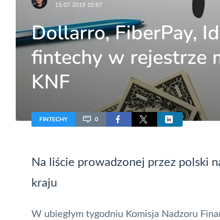
15.07.2019 10:57
Dollarro, FiberPay, I
fintechy w rejestrze 
KNF
FINTECHY
0
Na liście prowadzonej przez polski n
kraju
W ubiegłym tygodniu
Komisja Nadzoru Fin