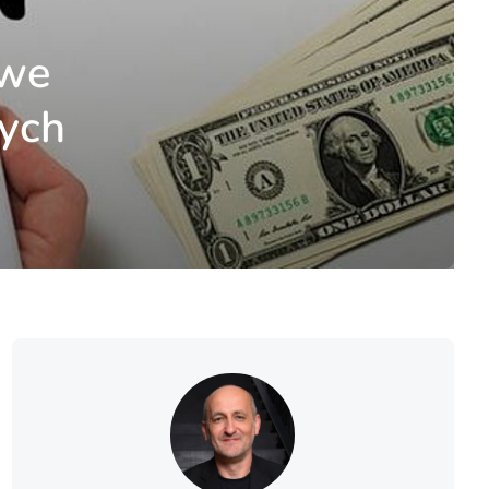
owe
zych