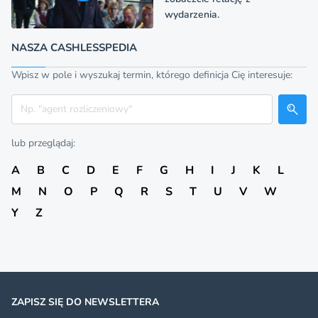
wydarzenia.
NASZA CASHLESSPEDIA
Wpisz w pole i wyszukaj termin, którego definicja Cię interesuje:
Szukaj
lub przeglądaj:
A
B
C
D
E
F
G
H
I
J
K
L
M
N
O
P
Q
R
S
T
U
V
W
Y
Z
ZAPISZ SIĘ DO NEWSLETTERA