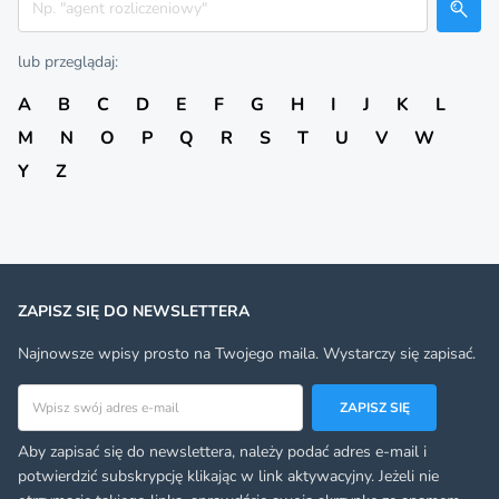
lub przeglądaj:
A
B
C
D
E
F
G
H
I
J
K
L
M
N
O
P
Q
R
S
T
U
V
W
Y
Z
ZAPISZ SIĘ DO NEWSLETTERA
Najnowsze wpisy prosto na Twojego maila. Wystarczy się zapisać.
Adres email
ZAPISZ SIĘ
Aby zapisać się do newslettera, należy podać adres e-mail i
potwierdzić subskrypcję klikając w link aktywacyjny. Jeżeli nie