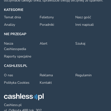
otrzymacie takiego linka, sprawdźcie swoją skrzynkę ze spamem.
KATEGORIE
Temat dnia
Felietony
Nasz gość
Analizy
Poradniki
Inni napisali
NIE PRZEGAP
Nasza
Alert
Szukaj
Cashlesspedia
Raporty specjalne
CASHLESS.PL
O nas
Reklama
Regulamin
Polityka Cookies
Kontakt
Cashless.pl
ul. Odkryta 48B lok. 302