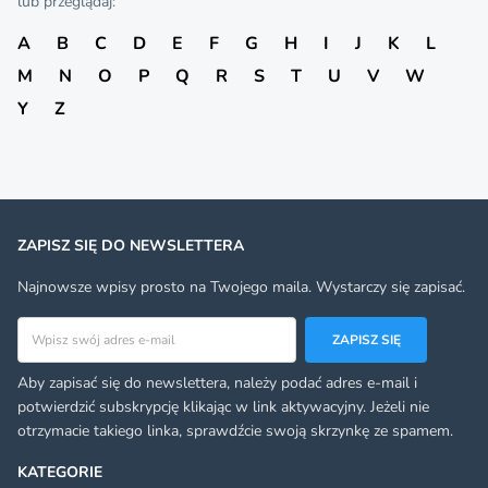
lub przeglądaj:
A
B
C
D
E
F
G
H
I
J
K
L
M
N
O
P
Q
R
S
T
U
V
W
Y
Z
ZAPISZ SIĘ DO NEWSLETTERA
Najnowsze wpisy prosto na Twojego maila. Wystarczy się zapisać.
Adres email
ZAPISZ SIĘ
Aby zapisać się do newslettera, należy podać adres e-mail i
potwierdzić subskrypcję klikając w link aktywacyjny. Jeżeli nie
otrzymacie takiego linka, sprawdźcie swoją skrzynkę ze spamem.
KATEGORIE