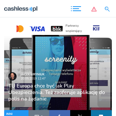
Partnerzy
Partnerzy
wspierając
wspierający
JACEK URYNIUK
20.05.2019 12:47
TU Europa chce być jak Play
Ubezpieczenia. Też zaoferuje aplikację do
polis na żądanie
INNI