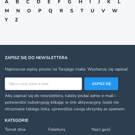
A
B
C
D
E
F
G
H
I
J
K
L
M
N
O
P
Q
R
S
T
U
V
W
Y
Z
ZAPISZ SIĘ DO NEWSLETTERA
Najnowsze wpisy prosto na Twojego maila. Wystarczy się zapisać.
Adres email
ZAPISZ SIĘ
Aby zapisać się do newslettera, należy podać adres e-mail i
potwierdzić subskrypcję klikając w link aktywacyjny. Jeżeli nie
otrzymacie takiego linka, sprawdźcie swoją skrzynkę ze spamem.
KATEGORIE
Temat dnia
Felietony
Nasz gość