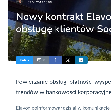
03.04.2019 10:56
Nowy kontrakt Elav
obsługę klientów So
KARTY
0
Powierzanie obsługi płatności wysp
trendów w bankowości korporacyjne
Elavon
poinformował dzisiaj w komunikaci