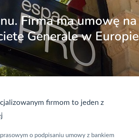
onu. Firma ma umowę na
ciete Generale w Europie
ecjalizowanym firmom to jeden z
j
e prasowym o podpisaniu umowy z bankiem