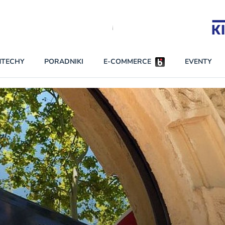
Partnerzy strategiczni
NTECHY
PORADNIKI
E-COMMERCE
EVENTY
BEZPIECZEŃSTWO
NAJCZĘŚCIEJ CZYTANE
Darmowy dostę
INNI NAPISALI
wszystkich pla
KONTA
W najniższych p
darmo przez trz
PRAWO
Czytaj więcej
RAPORTY SPECJALNE