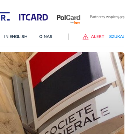
Partnerzy wspierający
IN ENGLISH
O NAS
ALERT
SZUKAJ
p do ChataGPT Go dla klientów Revoluta. Nowy benefit we
nach
lanach – Standard i Plus – z usługi będzie można korzsytać za
y miesiące