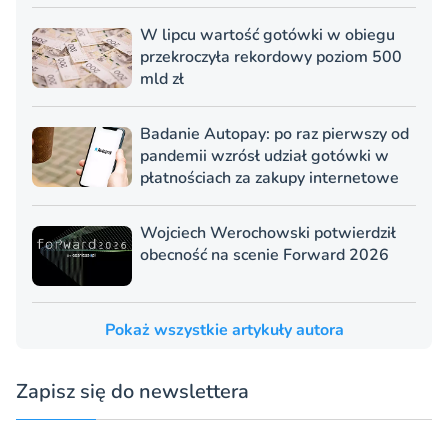
W lipcu wartość gotówki w obiegu
przekroczyła rekordowy poziom 500
mld zł
Badanie Autopay: po raz pierwszy od
pandemii wzrósł udział gotówki w
płatnościach za zakupy internetowe
Wojciech Werochowski potwierdził
obecność na scenie Forward 2026
Pokaż wszystkie artykuły autora
Zapisz się do newslettera