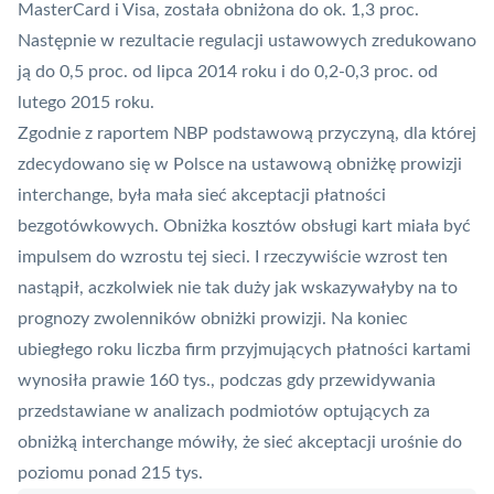
MasterCard
i Visa, została obniżona do ok. 1,3 proc.
Następnie w rezultacie regulacji ustawowych zredukowano
ją do 0,5 proc. od lipca 2014 roku i do 0,2-0,3 proc. od
lutego 2015 roku.
Zgodnie z raportem
NBP
podstawową przyczyną, dla której
zdecydowano się w Polsce na ustawową obniżkę prowizji
interchange, była mała
sieć akceptacji
płatności
bezgotówkowych. Obniżka kosztów obsługi kart miała być
impulsem do wzrostu tej sieci. I rzeczywiście wzrost ten
nastąpił, aczkolwiek nie tak duży jak wskazywałyby na to
prognozy zwolenników obniżki prowizji. Na koniec
ubiegłego roku liczba firm przyjmujących płatności kartami
wynosiła prawie 160 tys., podczas gdy przewidywania
przedstawiane w analizach podmiotów optujących za
obniżką interchange mówiły, że sieć akceptacji urośnie do
poziomu ponad 215 tys.