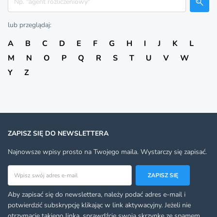
lub przeglądaj:
A
B
C
D
E
F
G
H
I
J
K
L
M
N
O
P
Q
R
S
T
U
V
W
Y
Z
ZAPISZ SIĘ DO NEWSLETTERA
Najnowsze wpisy prosto na Twojego maila. Wystarczy się zapisać.
Adres email
ZAPISZ SIĘ
Aby zapisać się do newslettera, należy podać adres e-mail i
potwierdzić subskrypcję klikając w link aktywacyjny. Jeżeli nie
otrzymacie takiego linka, sprawdźcie swoją skrzynkę ze spamem.