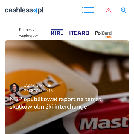
Partnerzy
Partnerzy
wspierający
wspierający
JACEK URYNIUK
27.08.2015 20:15
NBP opublikował raport na temat
skutków obniżki interchange