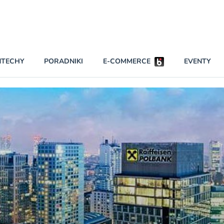
Partnerzy strategiczni
NTECHY
PORADNIKI
E-COMMERCE
EVENTY
BEZPIECZEŃSTWO
NAJCZĘŚCIEJ CZYTANE
Darmowy dostę
INNI NAPISALI
wszystkich pla
KONTA
W najniższych p
darmo przez trz
PRAWO
Czytaj więcej
RAPORTY SPECJALNE