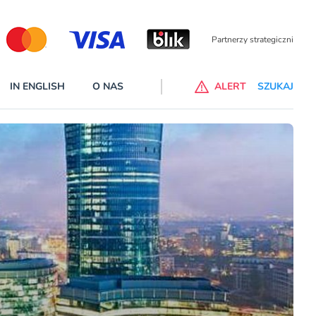
Partnerzy wspierający
IN ENGLISH
O NAS
ALERT
SZUKAJ
p do ChataGPT Go dla klientów Revoluta. Nowy benefit we
nach
lanach – Standard i Plus – z usługi będzie można korzsytać za
y miesiące