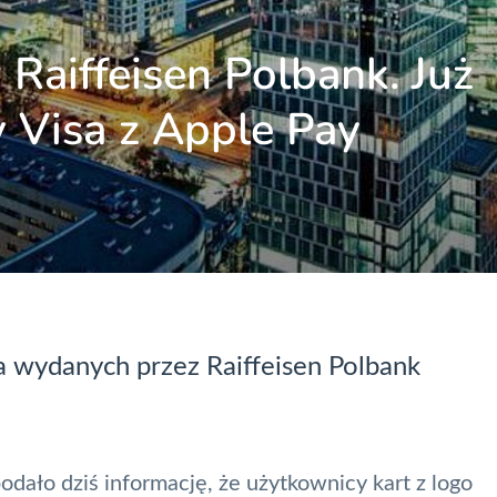
Raiffeisen Polbank. Już
 Visa z Apple Pay
sa wydanych przez Raiffeisen Polbank
dało dziś informację, że użytkownicy kart z logo