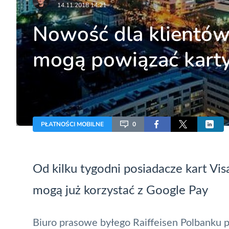
14.11.2018 14:21
Nowość dla klientów 
mogą powiązać karty
PŁATNOŚCI MOBILNE
0
Od kilku tygodni posiadacze kart Vi
mogą już korzystać z
Google Pay
Biuro prasowe byłego Raiffeisen Polbanku po