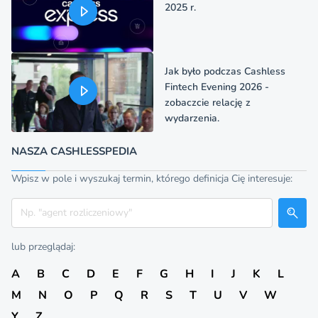
2025 r.
Jak było podczas Cashless
Fintech Evening 2026 -
zobaczcie relację z
wydarzenia.
NASZA CASHLESSPEDIA
Wpisz w pole i wyszukaj termin, którego definicja Cię interesuje:
Szukaj
lub przeglądaj:
A
B
C
D
E
F
G
H
I
J
K
L
M
N
O
P
Q
R
S
T
U
V
W
Y
Z