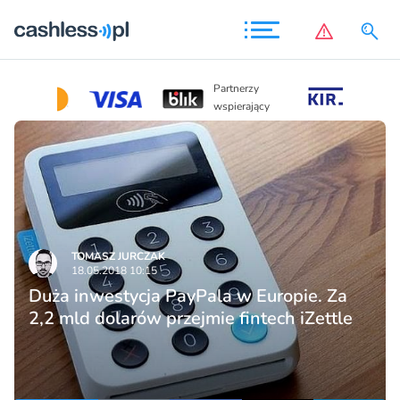
Partnerzy
Partnerzy
wspierając
wspierający
TOMASZ JURCZAK
18.05.2018 10:15
Duża inwestycja PayPala w Europie. Za
2,2 mld dolarów przejmie fintech iZettle