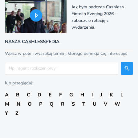
Jak było podczas Cashless
Fintech Evening 2026 -
zobaczcie relację z
wydarzenia.
NASZA CASHLESSPEDIA
Wpisz w pole i wyszukaj termin, którego definicja Cię interesuje:
Szukaj
lub przeglądaj:
A
B
C
D
E
F
G
H
I
J
K
L
M
N
O
P
Q
R
S
T
U
V
W
Y
Z