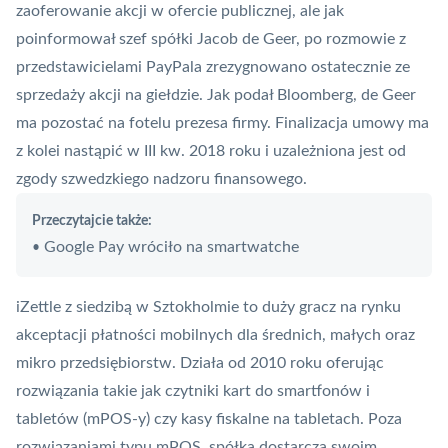
zaoferowanie akcji w ofercie publicznej, ale jak
poinformował szef spółki Jacob de Geer, po rozmowie z
przedstawicielami PayPala zrezygnowano ostatecznie ze
sprzedaży akcji na giełdzie. Jak podał Bloomberg, de Geer
ma pozostać na fotelu prezesa firmy. Finalizacja umowy ma
z kolei nastąpić w III kw. 2018 roku i uzależniona jest od
zgody szwedzkiego nadzoru finansowego.
Przeczytajcie także:
Google Pay wróciło na smartwatche
•
iZettle z siedzibą w Sztokholmie to duży gracz na rynku
akceptacji płatności mobilnych dla średnich, małych oraz
mikro przedsiębiorstw. Działa od 2010 roku oferując
rozwiązania takie jak czytniki kart do smartfonów i
tabletów (
mPOS
-y) czy kasy fiskalne na tabletach. Poza
rozwiązaniami typu
mPOS,
spółka dostarcza swoim