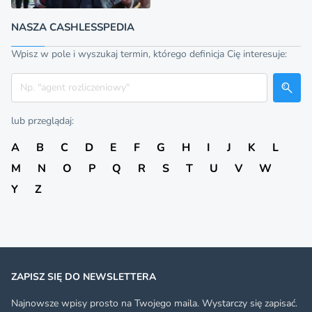
NASZA CASHLESSPEDIA
Wpisz w pole i wyszukaj termin, którego definicja Cię interesuje:
Szukaj
lub przeglądaj:
A
B
C
D
E
F
G
H
I
J
K
L
M
N
O
P
Q
R
S
T
U
V
W
Y
Z
ZAPISZ SIĘ DO NEWSLETTERA
Najnowsze wpisy prosto na Twojego maila. Wystarczy się zapisać.