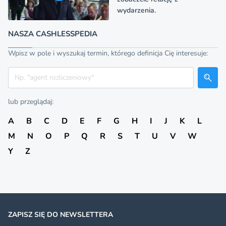
wydarzenia.
NASZA CASHLESSPEDIA
Wpisz w pole i wyszukaj termin, którego definicja Cię interesuje:
Szukaj
lub przeglądaj:
A
B
C
D
E
F
G
H
I
J
K
L
M
N
O
P
Q
R
S
T
U
V
W
Y
Z
ZAPISZ SIĘ DO NEWSLETTERA