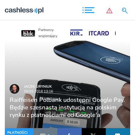
Partnerzy
Partnerzy
wspierający
wspierający
JACEK URYNIUK
09.03.2018 13:16
Raiffeisen Polbank udostępni Google Pay.
Będzie szesnastą instytucją na polskim
rynku z płatnościami od Google'a
PŁATNOŚCI