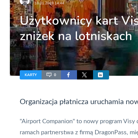
18.01.2018 14:44
Użytkownicy kart Vis
zniżek na lotniskach
KARTY
0
Organizacja płatnicza
uruchamia nową
"Airport Companion" to nowy program Visy 
ramach partnerstwa z firmą DragonPass, m