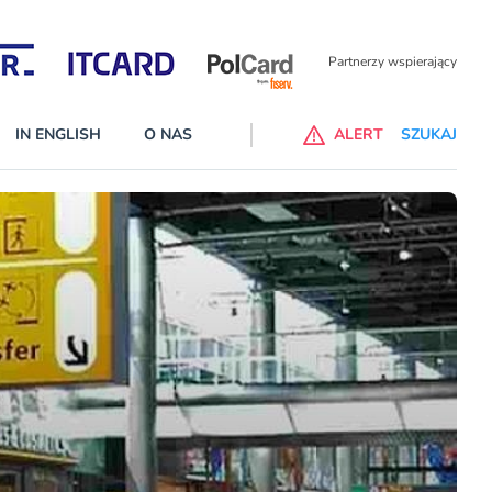
Partnerzy wspierający
IN ENGLISH
O NAS
ALERT
SZUKAJ
p do ChataGPT Go dla klientów Revoluta. Nowy benefit we
nach
lanach – Standard i Plus – z usługi będzie można korzsytać za
y miesiące