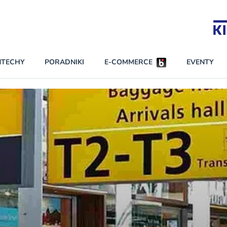
Partnerzy strategiczni
NTECHY
PORADNIKI
E-COMMERCE
EVENTY
BEZPIECZEŃSTWO
NAJCZĘŚCIEJ CZYTANE
Darmowy dostę
INNI NAPISALI
wszystkich pla
KONTA
W najniższych p
darmo przez trz
PRAWO
Czytaj więcej
RAPORTY SPECJALNE