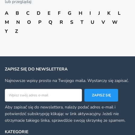
lub przeglądaj:
A
B
C
D
E
F
G
H
I
J
K
L
M
N
O
P
Q
R
S
T
U
V
W
Y
Z
ZAPISZ SIĘ DO NEWSLETTERA
Najnowsze wpisy prosto na Twojego maila. Wystarczy się zapisać.
Adres email
ZAPISZ SIĘ
Aby zapisać się do newslettera, należy podać adres e-mail i
potwierdzić subskrypcję klikając w link aktywacyjny. Jeżeli nie
otrzymacie takiego linka, sprawdźcie swoją skrzynkę ze spamem.
KATEGORIE