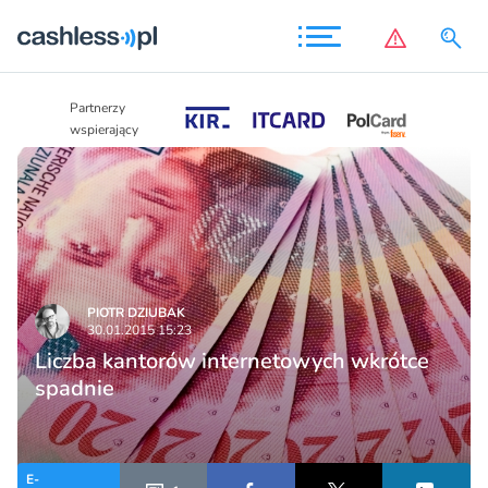
Partnerzy
Partnerzy
wspierający
wspierający
PIOTR DZIUBAK
30.01.2015 15:23
Liczba kantorów internetowych wkrótce
spadnie
E-