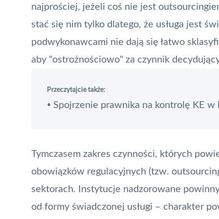
najprościej, jeżeli coś nie jest outsourcin
stać się nim tylko dlatego, że usługa jest
podwykonawcami nie dają się łatwo sklasyfi
aby "ostrożnościowo" za czynnik decydujący
Przeczytajcie także:
Spojrzenie prawnika na kontrolę KE w
•
Tymczasem zakres czynności, których powi
obowiązków regulacyjnych (tzw. outsourcing
sektorach. Instytucje nadzorowane powinny 
od formy świadczonej usługi – charakter p