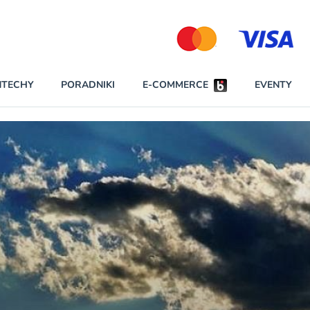
Partnerzy strategiczni
NTECHY
PORADNIKI
E-COMMERCE
EVENTY
BEZPIECZEŃSTWO
NAJCZĘŚCIEJ CZYTANE
Darmowy dostę
INNI NAPISALI
wszystkich pla
KONTA
W najniższych p
darmo przez trz
PRAWO
Czytaj więcej
RAPORTY SPECJALNE