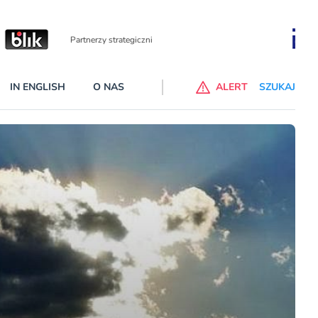
Partnerzy wspierający
IN ENGLISH
O NAS
ALERT
SZUKAJ
p do ChataGPT Go dla klientów Revoluta. Nowy benefit we
nach
lanach – Standard i Plus – z usługi będzie można korzsytać za
y miesiące