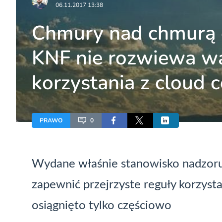
06.11.2017 13:38
Chmury nad chmurą 
KNF nie rozwiewa wą
korzystania z cloud
PRAWO
0
Wydane właśnie stanowisko nadzor
zapewnić przejrzyste reguły korzysta
osiągnięto tylko częściowo