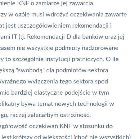
ienie KNF o zamiarze jej zawarcia.
, czy w ogóle musi wdrożyć oczekiwania zawarte
at jest uszczegółowieniem rekomendacji i
mi IT (tj. Rekomendacji D dla banków oraz jej
zasem nie wszystkie podmioty nadzorowane
to szczególnie instytucji płatniczych. O ile
iększą "swobodą" dla podmiotów sektora
 wyraźnego wyłączenia tego sektora spod
mie bardziej elastyczne podejście w tym
delikatny bywa temat nowych technologii w
go, raczej zalecałbym ostrożność.
czegółowość oczekiwań KNF w stosunku do
est krótszy od większości (choć nie wszystkich)