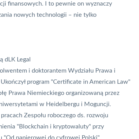
cji finansowych. I to pewnie on wyznaczy
nia nowych technologii – nie tylko
ią dLK Legal
bsolwentem i doktorantem Wydziału Prawa i
. Ukończył program "Certificate in American Law"
kołę Prawa Niemieckiego organizowaną przez
uniwersytetami w Heidelbergu i Moguncji.
pracach Zespołu roboczego ds. rozwoju
ienia "
Blockchain
i kryptowaluty" przy
u "
Od papierowej do cyfrowej Polski
".