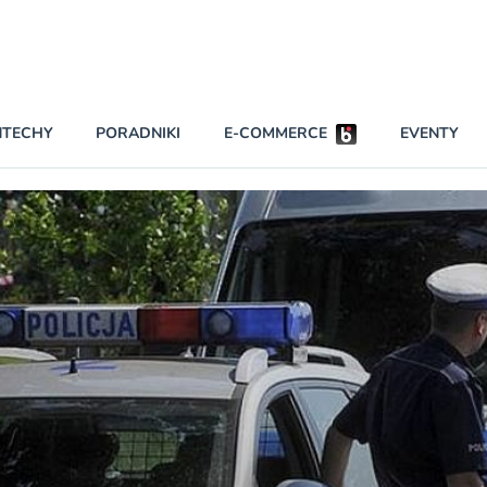
Partnerzy strategiczni
NTECHY
PORADNIKI
E-COMMERCE
EVENTY
BEZPIECZEŃSTWO
NAJCZĘŚCIEJ CZYTANE
Darmowy dostę
INNI NAPISALI
wszystkich pla
KONTA
W najniższych p
darmo przez trz
PRAWO
Czytaj więcej
RAPORTY SPECJALNE