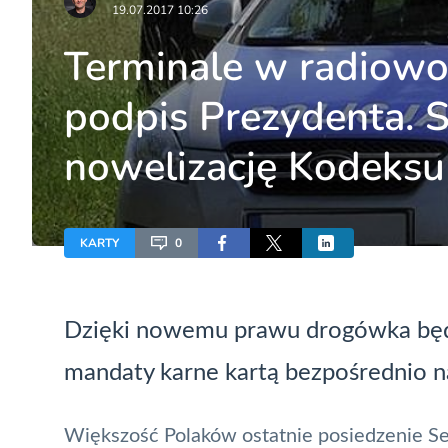
19.07.2017 10:26
Terminale w radiowoz
podpis Prezydenta. 
nowelizację Kodeks
KARTY
0
Dzięki nowemu prawu drogówka będ
mandaty karne kartą bezpośrednio n
Większość Polaków ostatnie posiedzenie S