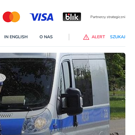
Partnerzy wspierający
IN ENGLISH
O NAS
ALERT
SZUKAJ
p do ChataGPT Go dla klientów Revoluta. Nowy benefit we
nach
lanach – Standard i Plus – z usługi będzie można korzsytać za
y miesiące