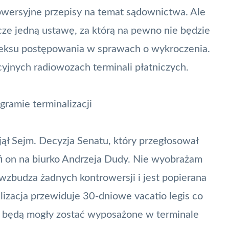
owersyjne przepisy na temat sądownictwa. Ale
ze jedną ustawę, za którą na pewno nie będzie
deksu postępowania w sprawach o wykroczenia.
icyjnych radiowozach
terminali płatniczych
.
ramie terminalizacji
ął Sejm. Decyzja Senatu, który przegłosował
afi on na biurko Andrzeja Dudy. Nie wyobrażam
e wzbudza żadnych kontrowersji i jest popierana
izacja przewiduje 30-dniowe vacatio legis co
ki będą mogły zostać wyposażone w terminale