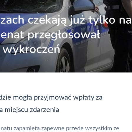
ach czekają już tylko na
Senat przegłosował
u wykroczeń
zie mogła przyjmować wpłaty za
a miejscu zdarzenia
enatu zapamięta zapewne przede wszystkim ze