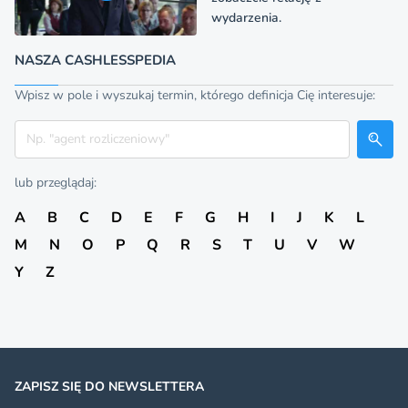
wydarzenia.
NASZA CASHLESSPEDIA
Wpisz w pole i wyszukaj termin, którego definicja Cię interesuje:
Szukaj
lub przeglądaj:
A
B
C
D
E
F
G
H
I
J
K
L
M
N
O
P
Q
R
S
T
U
V
W
Y
Z
ZAPISZ SIĘ DO NEWSLETTERA