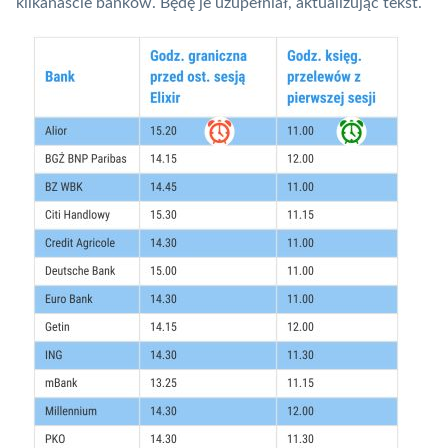
kilkanaście banków. Będę je uzupełniał, aktualizując tekst.