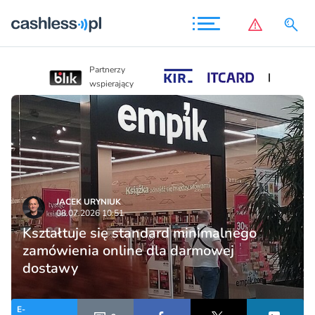
Partnerzy
Partnerzy
wspierający
wspierający
JACEK URYNIUK
08.07.2026 10:51
Kształtuje się standard minimalnego
zamówienia online dla darmowej
dostawy
E-