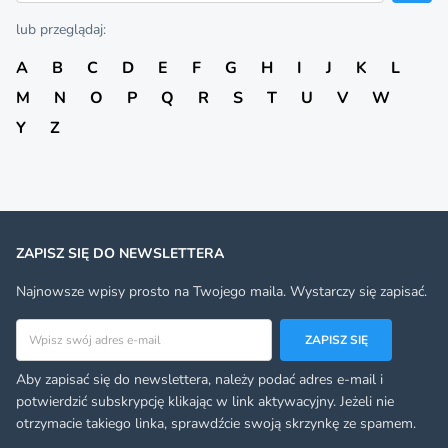
lub przeglądaj:
A
B
C
D
E
F
G
H
I
J
K
L
M
N
O
P
Q
R
S
T
U
V
W
Y
Z
ZAPISZ SIĘ DO NEWSLETTERA
Najnowsze wpisy prosto na Twojego maila. Wystarczy się zapisać.
Adres email
ZAPISZ SIĘ
Aby zapisać się do newslettera, należy podać adres e-mail i
potwierdzić subskrypcję klikając w link aktywacyjny. Jeżeli nie
otrzymacie takiego linka, sprawdźcie swoją skrzynkę ze spamem.