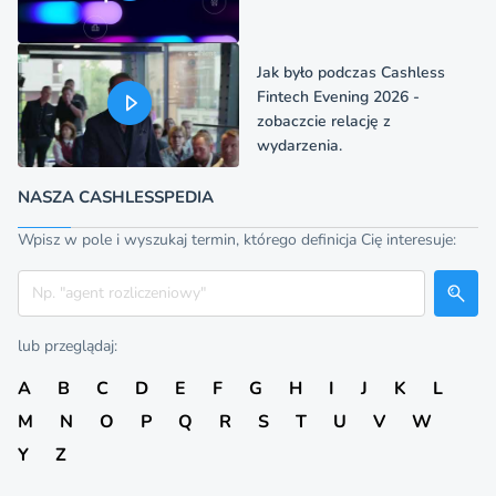
Jak było podczas Cashless
Fintech Evening 2026 -
zobaczcie relację z
wydarzenia.
NASZA CASHLESSPEDIA
Wpisz w pole i wyszukaj termin, którego definicja Cię interesuje:
Szukaj
lub przeglądaj:
A
B
C
D
E
F
G
H
I
J
K
L
M
N
O
P
Q
R
S
T
U
V
W
Y
Z