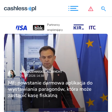
Partnerzy
Partnerzy
wspierający
wspierający
IDA KRZEMIŃSKA-ALBRYCHT
06.07.2026 14:38
MF: powstanie darmowa aplikacja do
wystawiania paragonów, która może
zastąpić kasę fiskalną