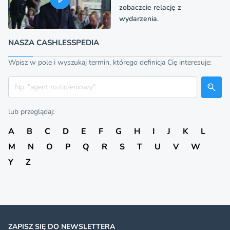
zobaczcie relację z
wydarzenia.
NASZA CASHLESSPEDIA
Wpisz w pole i wyszukaj termin, którego definicja Cię interesuje:
Szukaj
lub przeglądaj:
A
B
C
D
E
F
G
H
I
J
K
L
M
N
O
P
Q
R
S
T
U
V
W
Y
Z
ZAPISZ SIĘ DO NEWSLETTERA