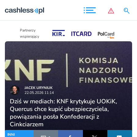
Partnerzy
Partnerzy
wspierający
wspierający
JACEK URYNIUK
22.05.2026 11:14
Dziś w mediach: KNF krytykuje UOKiK,
Quercus chce kupić ubezpieczyciela,
powiązania posła Konfederacji z
Cinkciarzem
INNI