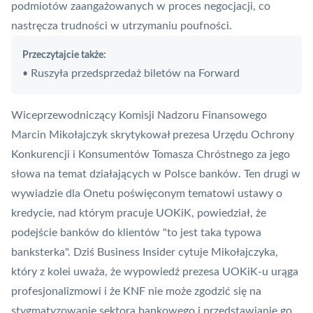
podmiotów zaangażowanych w proces negocjacji, co
nastręcza trudności w utrzymaniu poufności.
Przeczytajcie także:
Ruszyła przedsprzedaż biletów na Forward
•
Wiceprzewodniczący Komisji Nadzoru Finansowego
Marcin Mikołajczyk skrytykował prezesa Urzędu Ochrony
Konkurencji i Konsumentów Tomasza Chróstnego za jego
słowa na temat działających w Polsce banków. Ten drugi w
wywiadzie dla Onetu poświęconym tematowi ustawy o
kredycie, nad którym pracuje UOKiK, powiedział, że
podejście banków do klientów "to jest taka typowa
banksterka". Dziś Business Insider cytuje Mikołajczyka,
który z kolei uważa, że wypowiedź prezesa UOKiK-u urąga
profesjonalizmowi i że
KNF
nie może zgodzić się na
stygmatyzowanie sektora bankowego i przedstawianie go