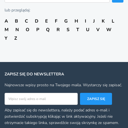
lub przeglądaj:
A
B
C
D
E
F
G
H
I
J
K
L
M
N
O
P
Q
R
S
T
U
V
W
Y
Z
ZAPISZ SIĘ DO NEWSLETTERA
Najnowsze wpisy prosto na Twojego maila. Wystarczy się zapisać.
Adres email
ZAPISZ SIĘ
Aby zapisać się do newslettera, należy podać adres e-mail i
potwierdzić subskrypcję klikając w link aktywacyjny. Jeżeli nie
otrzymacie takiego linka, sprawdźcie swoją skrzynkę ze spamem.