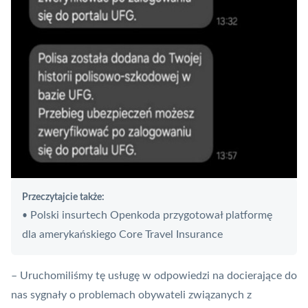
Przeczytajcie także:
Polski insurtech Openkoda przygotował platformę
•
dla amerykańskiego Core Travel Insurance
– Uruchomiliśmy tę usługę w odpowiedzi na docierające do
nas sygnały o problemach obywateli związanych z