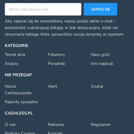
Adres email
ZAPISZ SIĘ
Aby zapisać się do newslettera, należy podać adres e-mail i
potwierdzić subskrypcję klikając w link aktywacyjny. Jeżeli nie
otrzymacie takiego linka, sprawdźcie swoją skrzynkę ze spamem.
KATEGORIE
Temat dnia
Felietony
Nasz gość
Analizy
Poradniki
Inni napisali
NIE PRZEGAP
Nasza
Alert
Szukaj
Cashlesspedia
Raporty specjalne
CASHLESS.PL
O nas
Reklama
Regulamin
Polityka Cookies
Kontakt