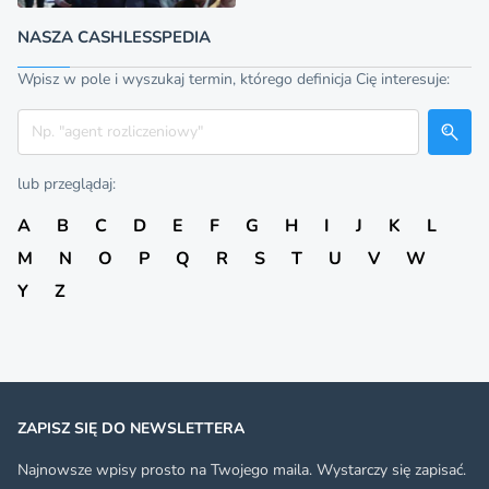
NASZA CASHLESSPEDIA
Wpisz w pole i wyszukaj termin, którego definicja Cię interesuje:
Szukaj
lub przeglądaj:
A
B
C
D
E
F
G
H
I
J
K
L
M
N
O
P
Q
R
S
T
U
V
W
Y
Z
ZAPISZ SIĘ DO NEWSLETTERA
Najnowsze wpisy prosto na Twojego maila. Wystarczy się zapisać.