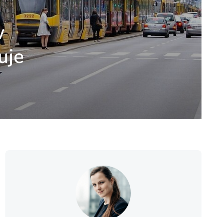
w
uje