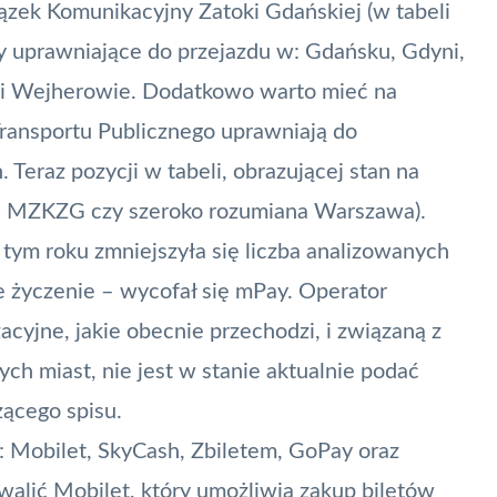
iązek Komunikacyjny Zatoki Gdańskiej (w tabeli
ty uprawniające do przejazdu w: Gdańsku, Gdyni,
e i Wejherowie. Dodatkowo warto mieć na
ransportu Publicznego uprawniają do
Teraz pozycji w tabeli, obrazującej stan na
ZM, MZKZG czy szeroko rozumiana Warszawa).
ym roku zmniejszyła się liczba analizowanych
je życzenie – wycofał się
mPay
. Operator
acyjne, jakie obecnie przechodzi, i związaną z
ych miast, nie jest w stanie aktualnie podać
żącego spisu.
: Mobilet,
SkyCash
, Zbiletem, GoPay oraz
walić Mobilet, który umożliwia zakup biletów