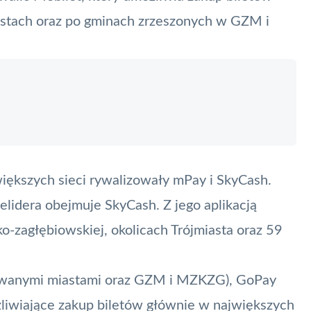
stach oraz po gminach zrzeszonych w GZM i
iększych sieci rywalizowały mPay i SkyCash.
elidera obejmuje SkyCash. Z jego aplikacją
-zagłębiowskiej, okolicach Trójmiasta oraz 59
ugiwanymi miastami oraz GZM i MZKZG), GoPay
ożliwiające zakup biletów głównie w największych