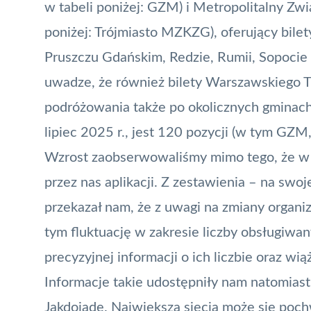
w tabeli poniżej: GZM) i Metropolitalny Zw
poniżej: Trójmiasto MZKZG), oferujący bile
Pruszczu Gdańskim, Redzie, Rumii, Sopoci
uwadze, że również bilety Warszawskiego T
podróżowania także po okolicznych gminach. 
lipiec 2025 r., jest 120 pozycji (w tym G
Wzrost zaobserwowaliśmy mimo tego, że w t
przez nas aplikacji. Z zestawienia – na swo
przekazał nam, że z uwagi na zmiany organiz
tym fluktuację w zakresie liczby obsługiwan
precyzyjnej informacji o ich liczbie oraz wią
Informacje takie udostępniły nam natomiast
Jakdojade. Największą siecią może się poch