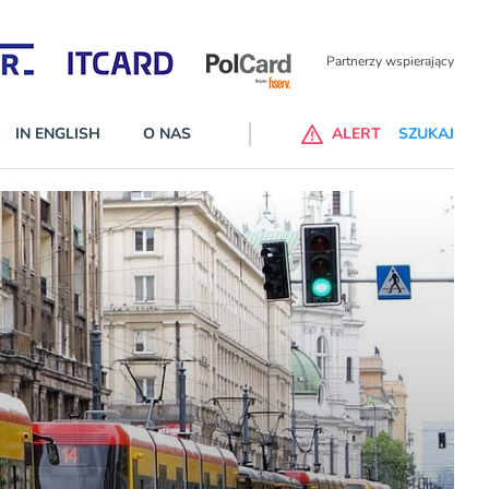
Partnerzy wspierający
IN ENGLISH
O NAS
ALERT
SZUKAJ
p do ChataGPT Go dla klientów Revoluta. Nowy benefit we
nach
lanach – Standard i Plus – z usługi będzie można korzsytać za
y miesiące