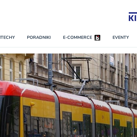
Partnerzy strategiczni
NTECHY
PORADNIKI
E-COMMERCE
EVENTY
BEZPIECZEŃSTWO
NAJCZĘŚCIEJ CZYTANE
Darmowy dostę
INNI NAPISALI
wszystkich pla
KONTA
W najniższych p
darmo przez trz
PRAWO
Czytaj więcej
RAPORTY SPECJALNE