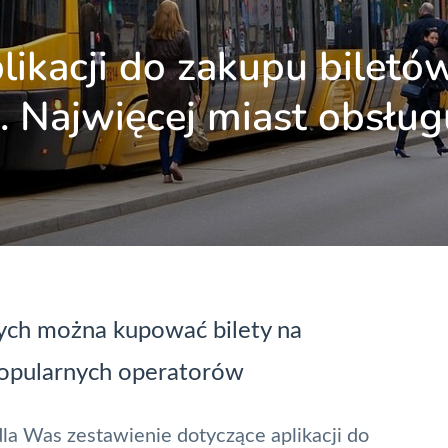
ikacji do zakupu biletó
j. Najwięcej miast obsług
rych można kupować bilety na
popularnych operatorów
dla Was zestawienie dotyczące aplikacji do