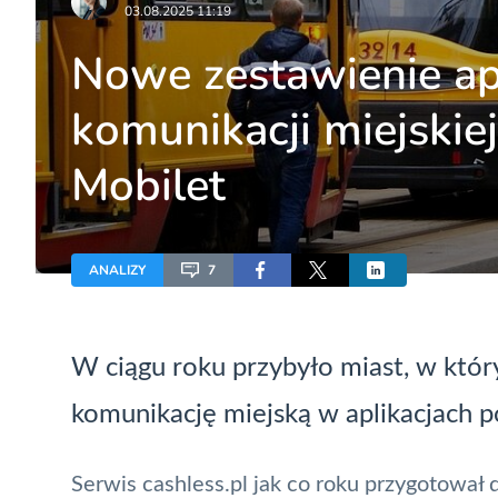
03.08.2025 11:19
Nowe zestawienie apl
komunikacji miejskie
Mobilet
ANALIZY
7
W ciągu roku przybyło miast, w któ
komunikację miejską w aplikacjach 
Serwis cashless.pl jak co roku przygotował 