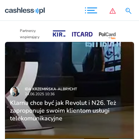
Partnerzy
Partnerzy
wspierający
wspierający
IDA KRZEMIŃSKA-ALBRYCHT
24.06.2025 10:36
Klarna chce być jak Revolut i N26. Też
zaproponuje swoim klientom usługi
telekomunikacyjne