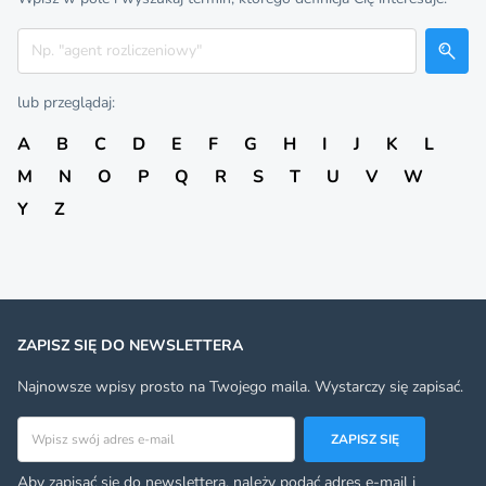
Szukaj
lub przeglądaj:
A
B
C
D
E
F
G
H
I
J
K
L
M
N
O
P
Q
R
S
T
U
V
W
Y
Z
ZAPISZ SIĘ DO NEWSLETTERA
Najnowsze wpisy prosto na Twojego maila. Wystarczy się zapisać.
Adres email
ZAPISZ SIĘ
Aby zapisać się do newslettera, należy podać adres e-mail i