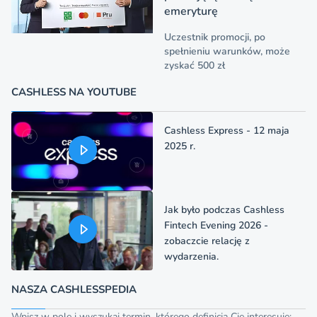
emeryturę
Uczestnik promocji, po
spełnieniu warunków, może
zyskać 500 zł
CASHLESS NA YOUTUBE
Cashless Express - 12 maja
2025 r.
Jak było podczas Cashless
Fintech Evening 2026 -
zobaczcie relację z
wydarzenia.
NASZA CASHLESSPEDIA
Wpisz w pole i wyszukaj termin, którego definicja Cię interesuje: