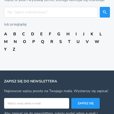
Szukaj
lub przeglądaj:
A
B
C
D
E
F
G
H
I
J
K
L
M
N
O
P
Q
R
S
T
U
V
W
Y
Z
ZAPISZ SIĘ DO NEWSLETTERA
Najnowsze wpisy prosto na Twojego maila. Wystarczy się zapisać.
Adres email
ZAPISZ SIĘ
Aby zapisać się do newslettera, należy podać adres e-mail i