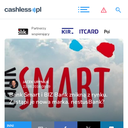
Partnerzy
Partnerzy
wspierający
wspierający
JACEK URYNIUK
23.08.2016 09:09
Bank Smart i BIZ Bank znikną z rynku.
Zastąpi je nowa marka. nestusBank?
INNI