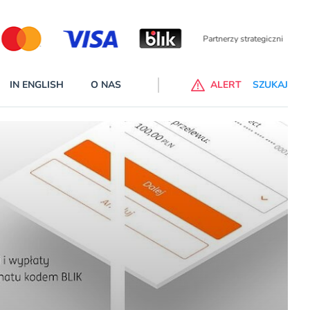
Partnerzy wspierający
IN ENGLISH
O NAS
ALERT
SZUKAJ
p do ChataGPT Go dla klientów Revoluta. Nowy benefit we
nach
lanach – Standard i Plus – z usługi będzie można korzsytać za
y miesiące