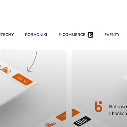
Partnerzy strategiczni
NTECHY
PORADNIKI
E-COMMERCE
EVENTY
BEZPIECZEŃSTWO
NAJCZĘŚCIEJ CZYTANE
Darmowy dostę
INNI NAPISALI
wszystkich pla
KONTA
W najniższych p
darmo przez trz
PRAWO
Czytaj więcej
RAPORTY SPECJALNE