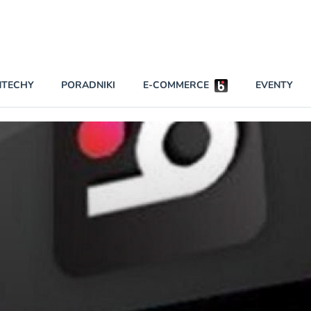
Partnerzy strategiczni
NTECHY
PORADNIKI
E-COMMERCE
EVENTY
BEZPIECZEŃSTWO
NAJCZĘŚCIEJ CZYTANE
Darmowy dostę
INNI NAPISALI
wszystkich pla
KONTA
W najniższych p
darmo przez trz
PRAWO
Czytaj więcej
RAPORTY SPECJALNE