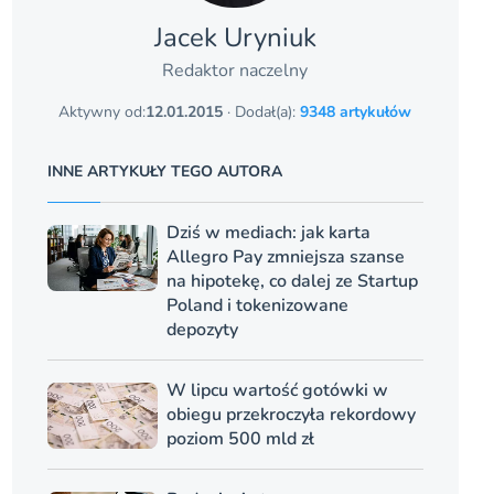
Jacek Uryniuk
Redaktor naczelny
Aktywny od:
12.01.2015
· Dodał(a):
9348 artykułów
INNE ARTYKUŁY TEGO AUTORA
Dziś w mediach: jak karta
Allegro Pay zmniejsza szanse
na hipotekę, co dalej ze Startup
Poland i tokenizowane
depozyty
W lipcu wartość gotówki w
obiegu przekroczyła rekordowy
poziom 500 mld zł