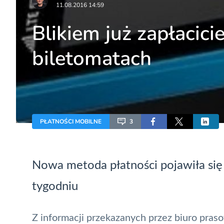
11.08.2016 14:59
Blikiem już zapłacic
biletomatach
PŁATNOŚCI MOBILNE
3
Nowa metoda
płatności
pojawiła si
tygodniu
Z informacji przekazanych przez biuro pras