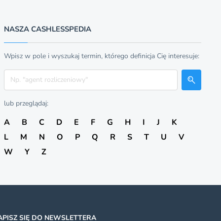
NASZA CASHLESSPEDIA
Wpisz w pole i wyszukaj termin, którego definicja Cię interesuje:
Szukaj
lub przeglądaj:
A
B
C
D
E
F
G
H
I
J
K
L
M
N
O
P
Q
R
S
T
U
V
W
Y
Z
APISZ SIĘ DO NEWSLETTERA