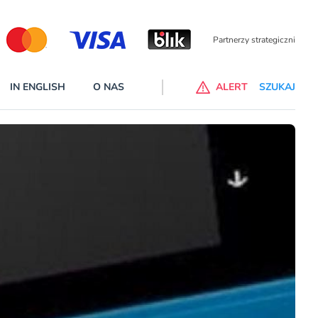
Partnerzy wspierają
IN ENGLISH
O NAS
ALERT
SZUKAJ
p do ChataGPT Go dla klientów Revoluta. Nowy benefit we
nach
lanach – Standard i Plus – z usługi będzie można korzsytać za
y miesiące