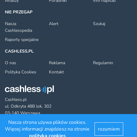
Analizy
Poradniki
Inni napisali
NIE PRZEGAP
Nasza
Alert
Szukaj
Cashlesspedia
Raporty specjalne
CASHLESS.PL
O nas
Reklama
Regulamin
Polityka Cookies
Kontakt
Cashless.pl
ul. Odkryta 48B lok. 302
03-140 Warszawa
Nasza strona używa plików cookies.
Więcej informacji znajdziesz na stronie
rozumiem
Facebook
Twitter
YouTube
LinkedIn
RSS
©2022 cashless.pl. All rights reserved.
polityka cookies