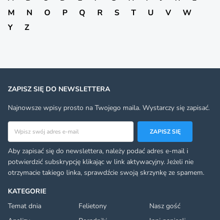
M
N
O
P
Q
R
S
T
U
V
W
Y
Z
ZAPISZ SIĘ DO NEWSLETTERA
Najnowsze wpisy prosto na Twojego maila. Wystarczy się zapisać.
Adres email
ZAPISZ SIĘ
Aby zapisać się do newslettera, należy podać adres e-mail i
potwierdzić subskrypcję klikając w link aktywacyjny. Jeżeli nie
otrzymacie takiego linka, sprawdźcie swoją skrzynkę ze spamem.
KATEGORIE
Temat dnia
Felietony
Nasz gość