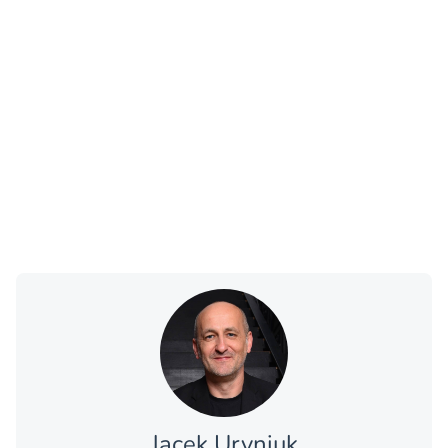
Jacek Uryniuk