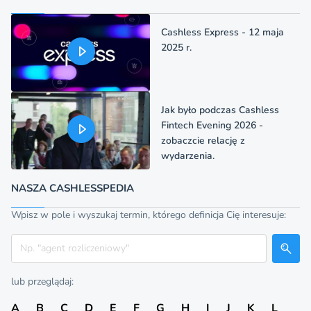
Cashless Express - 12 maja
2025 r.
Jak było podczas Cashless
Fintech Evening 2026 -
zobaczcie relację z
wydarzenia.
NASZA CASHLESSPEDIA
Wpisz w pole i wyszukaj termin, którego definicja Cię interesuje:
Szukaj
lub przeglądaj:
A
B
C
D
E
F
G
H
I
J
K
L