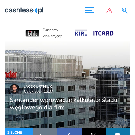
Partnerzy
Partnerzy
wspierający
wspierający
JACEK URYNIUK
09.07.2024 15:07
Santander wprowadził kalkulator śladu
węglowego dla firm
ZIELONE