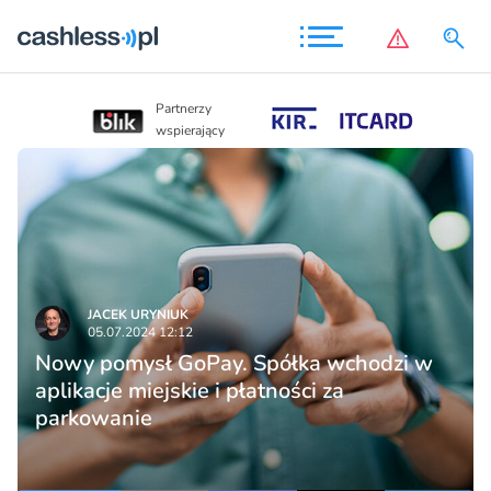
Partnerzy
Partnerzy
wspierający
wspierający
JACEK URYNIUK
05.07.2024 12:12
Nowy pomysł GoPay. Spółka wchodzi w
aplikacje miejskie i płatności za
parkowanie