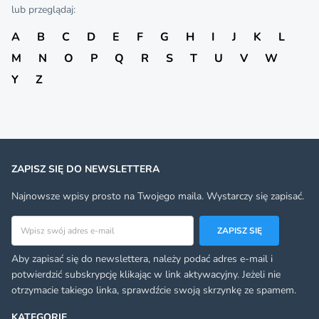
lub przeglądaj:
A
B
C
D
E
F
G
H
I
J
K
L
M
N
O
P
Q
R
S
T
U
V
W
Y
Z
ZAPISZ SIĘ DO NEWSLETTERA
Najnowsze wpisy prosto na Twojego maila. Wystarczy się zapisać.
Adres email
ZAPISZ SIĘ
Aby zapisać się do newslettera, należy podać adres e-mail i
potwierdzić subskrypcję klikając w link aktywacyjny. Jeżeli nie
otrzymacie takiego linka, sprawdźcie swoją skrzynkę ze spamem.
KATEGORIE