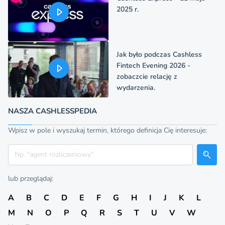
2025 r.
Jak było podczas Cashless
Fintech Evening 2026 -
zobaczcie relację z
wydarzenia.
NASZA CASHLESSPEDIA
Wpisz w pole i wyszukaj termin, którego definicja Cię interesuje:
Szukaj
lub przeglądaj:
A
B
C
D
E
F
G
H
I
J
K
L
M
N
O
P
Q
R
S
T
U
V
W