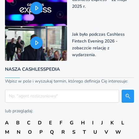
2025 r.
Jak było podczas Cashless
Fintech Evening 2026 -
zobaczcie relację z
wydarzenia.
NASZA CASHLESSPEDIA
Wpisz w pole i wyszukaj termin, którego definicja Cię interesuje:
Szukaj
lub przeglądaj:
A
B
C
D
E
F
G
H
I
J
K
L
M
N
O
P
Q
R
S
T
U
V
W