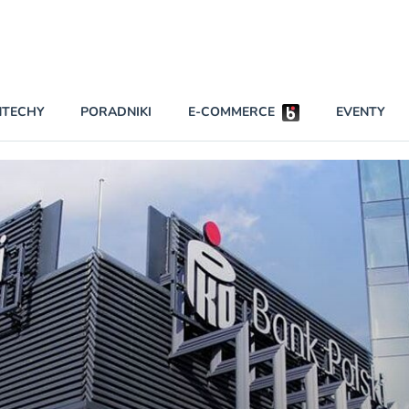
Partnerzy strategiczni
NTECHY
PORADNIKI
E-COMMERCE
EVENTY
BEZPIECZEŃSTWO
NAJCZĘŚCIEJ CZYTANE
Dwa nieleg
INNI NAPISALI
Obie firmy
KONTA
Czytaj wię
PRAWO
RAPORTY SPECJALNE