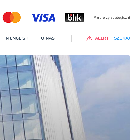
Partnerzy wspierający
IN ENGLISH
O NAS
ALERT
SZUKAJ
alne banki na liście ostrzeżeń KNF
 wprowadzone na listę ostrzeżeń naruszyły ustawę Prawo bankowe
cej