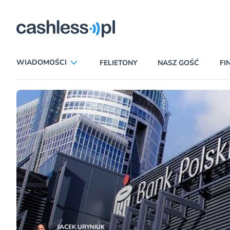
ryczni
WIADOMOŚCI
FELIETONY
NASZ GOŚĆ
FI
ANALIZY
APLIKACJE
CIEKAWOSTKI
E-COMMERCE
INSURTECH
KARTY
LUDZIE
PATRONATY
PROMOCJE
PŁATNOŚCI MOBILNE
TEMAT DNIA
UBEZPIECZENIA
JACEK URYNIUK