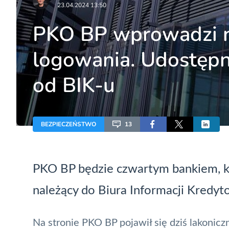
23.04.2024 13:50
PKO BP wprowadzi n
logowania. Udostępn
od BIK-u
BEZPIECZEŃSTWO
13
PKO BP będzie czwartym bankiem, k
należący do Biura Informacji Kredy
Na stronie PKO BP pojawił się dziś lakonicz