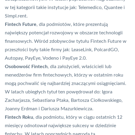
w tej kategorii takie instytucje jak: Telemedico, Quantee i
Simpl.rent.
Fintech Future
, dla podmiotów, które prezentują
największy potencjał rozwojowy w obszarze technologii
finansowych. Wśród zdobywców tytułu Fintech Future w
przeszłości były takie firmy jak: LeaseLink, PolcardGO,
Autopay,
PayEye
, Vodeno i PayEye 2.0.
Osobowość Fintech
, dla założycieli, właścicieli lub
menedżerów firm fintechowych, którzy w ostatnim roku
mogą pochwalić się najbardziej znaczącymi osiągnięciami.
W latach ubiegłych tytuł ten powędrował do: Igora
Zacharjasza, Sebastiana Ptaka, Bartosza Ciołkowskiego,
Joanny Erdman i Dariusza Mazurkiewicza.
Fintech Roku
, dla podmiotu, który w ciągu ostatnich 12
miesięcy odnotował największe sukcesy w dziedzinie
fintechu. W latach poprzednich nagrodą tą