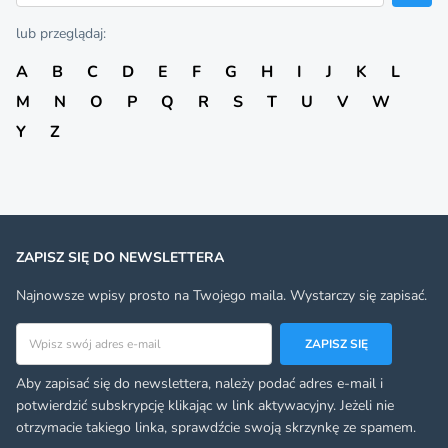
lub przeglądaj:
A
B
C
D
E
F
G
H
I
J
K
L
M
N
O
P
Q
R
S
T
U
V
W
Y
Z
ZAPISZ SIĘ DO NEWSLETTERA
Najnowsze wpisy prosto na Twojego maila. Wystarczy się zapisać.
Adres email
ZAPISZ SIĘ
Aby zapisać się do newslettera, należy podać adres e-mail i
potwierdzić subskrypcję klikając w link aktywacyjny. Jeżeli nie
otrzymacie takiego linka, sprawdźcie swoją skrzynkę ze spamem.