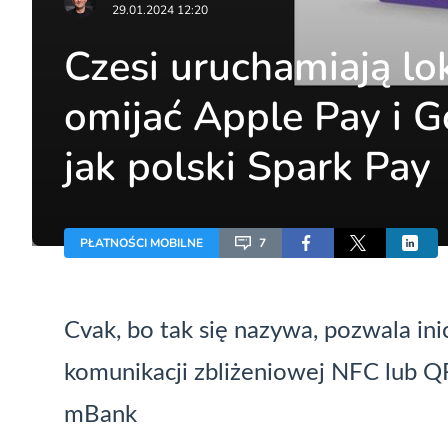
29.01.2024 12:20
Czesi uruchamiają lo
omijać Apple Pay i G
jak polski Spark Pay
PŁATNOŚCI MOBILNE
7
Cvak, bo tak się nazywa, pozwala in
komunikacji zbliżeniowej
NFC
lub QR
mBank