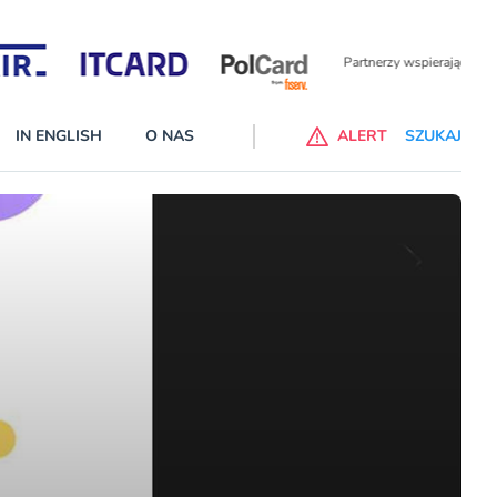
Partnerzy wspierający
IN ENGLISH
O NAS
ALERT
SZUKAJ
alne banki na liście ostrzeżeń KNF
 wprowadzone na listę ostrzeżeń naruszyły ustawę Prawo bankowe
cej