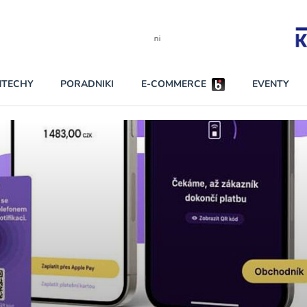
Partnerzy strategiczni
NTECHY
PORADNIKI
E-COMMERCE
EVENTY
BEZPIECZEŃSTWO
NAJCZĘŚCIEJ CZYTANE
Dwa nieleg
INNI NAPISALI
Obie firmy
KONTA
Czytaj wię
PRAWO
RAPORTY SPECJALNE