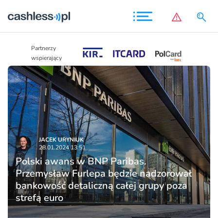
Partnerzy
Partnerzy
wspierający
wspierający
JACEK URYNIUK
28.01.2024 13:51
Polski awans w BNP Paribas.
Przemysław Furlepa będzie nadzorował
bankowość detaliczną całej grupy poza
strefą euro