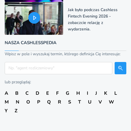
Jak było podczas Cashless
Fintech Evening 2026 -
zobaczcie relację z
wydarzenia.
NASZA CASHLESSPEDIA
Wpisz w pole i wyszukaj termin, którego definicja Cię interesuje:
Szukaj
lub przeglądaj:
A
B
C
D
E
F
G
H
I
J
K
L
M
N
O
P
Q
R
S
T
U
V
W
Y
Z