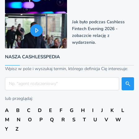
Jak było podczas Cashless
Fintech Evening 2026 -
zobaczcie relację z
wydarzenia.
NASZA CASHLESSPEDIA
Wpisz w pole i wyszukaj termin, którego definicja Cię interesuje:
Szukaj
lub przeglądaj:
A
B
C
D
E
F
G
H
I
J
K
L
M
N
O
P
Q
R
S
T
U
V
W
Y
Z