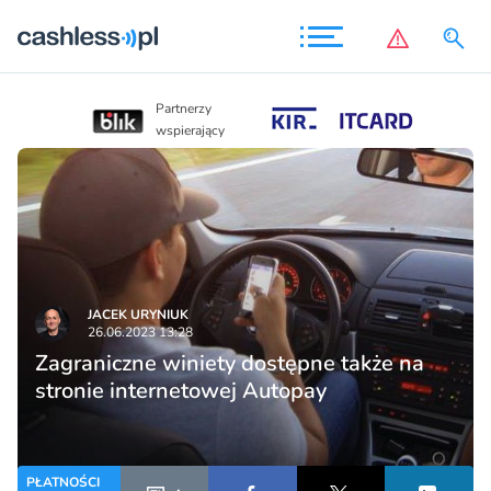
Partnerzy
Partnerzy
wspierając
wspierający
JACEK URYNIUK
26.06.2023 13:28
Zagraniczne winiety dostępne także na
stronie internetowej Autopay
PŁATNOŚCI