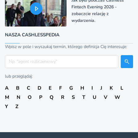
Jak było podczas Cashless
Fintech Evening 2026 -
zobaczcie relację z
wydarzenia.
NASZA CASHLESSPEDIA
Wpisz w pole i wyszukaj termin, którego definicja Cię interesuje:
Szukaj
lub przeglądaj:
A
B
C
D
E
F
G
H
I
J
K
L
M
N
O
P
Q
R
S
T
U
V
W
Y
Z