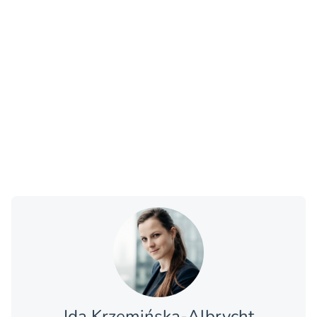
Ida Krzemińska-Albrycht