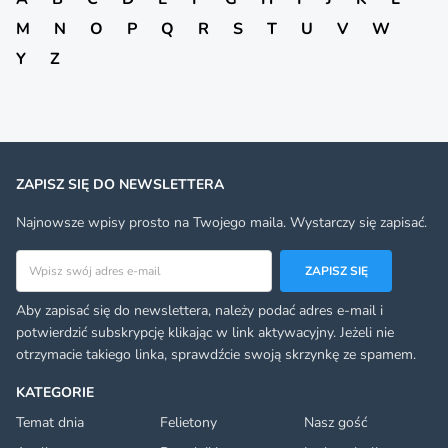
M
N
O
P
Q
R
S
T
U
V
W
Y
Z
ZAPISZ SIĘ DO NEWSLETTERA
Najnowsze wpisy prosto na Twojego maila. Wystarczy się zapisać.
Adres email
ZAPISZ SIĘ
Aby zapisać się do newslettera, należy podać adres e-mail i
potwierdzić subskrypcję klikając w link aktywacyjny. Jeżeli nie
otrzymacie takiego linka, sprawdźcie swoją skrzynkę ze spamem.
KATEGORIE
Temat dnia
Felietony
Nasz gość