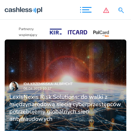
Partnerzy
Partnerzy
wspierający
wspierający
IDA KRZEMIŃSKA-ALBRYCHT
06.04.2023 10:37
LexisNexis Risk Solutions: do walki z
międzynarodową siecią cyberprzestępców
potrzebujemy globalnych sieci
antyfraudowych