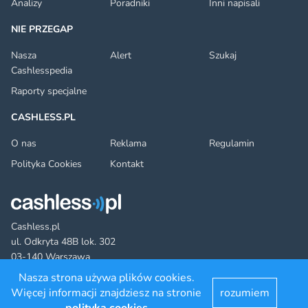
Analizy
Poradniki
Inni napisali
NIE PRZEGAP
Nasza
Alert
Szukaj
Cashlesspedia
Raporty specjalne
CASHLESS.PL
O nas
Reklama
Regulamin
Polityka Cookies
Kontakt
Cashless.pl
ul. Odkryta 48B lok. 302
03-140 Warszawa
Nasza strona używa plików cookies.
Więcej informacji znajdziesz na stronie
rozumiem
Facebook
Twitter
YouTube
LinkedIn
RSS
©2022 cashless.pl. All rights reserved.