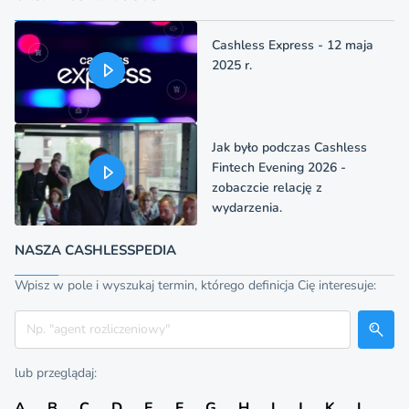
Cashless Express - 12 maja
2025 r.
Jak było podczas Cashless
Fintech Evening 2026 -
zobaczcie relację z
wydarzenia.
NASZA CASHLESSPEDIA
Wpisz w pole i wyszukaj termin, którego definicja Cię interesuje:
Szukaj
lub przeglądaj:
A
B
C
D
E
F
G
H
I
J
K
L