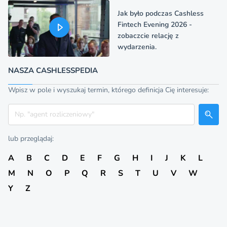
Jak było podczas Cashless
Fintech Evening 2026 -
zobaczcie relację z
wydarzenia.
NASZA CASHLESSPEDIA
Wpisz w pole i wyszukaj termin, którego definicja Cię interesuje:
Szukaj
lub przeglądaj:
A
B
C
D
E
F
G
H
I
J
K
L
M
N
O
P
Q
R
S
T
U
V
W
Y
Z