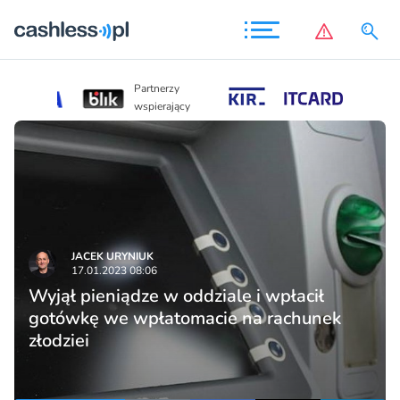
Partnerzy
Partnerzy
wspierający
wspierający
JACEK URYNIUK
17.01.2023 08:06
Wyjął pieniądze w oddziale i wpłacił
gotówkę we wpłatomacie na rachunek
złodziei