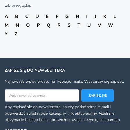
lub przeglądaj:
A
B
C
D
E
F
G
H
I
J
K
L
M
N
O
P
Q
R
S
T
U
V
W
Y
Z
ZAPISZ SIĘ DO NEWSLETTERA
Najnowsze wpisy prosto na Twojego maila. Wystarczy się zapisać.
Adres email
ZAPISZ SIĘ
Aby zapisać się do newslettera, należy podać adres e-mail i
potwierdzić subskrypcję klikając w link aktywacyjny. Jeżeli nie
otrzymacie takiego linka, sprawdźcie swoją skrzynkę ze spamem.