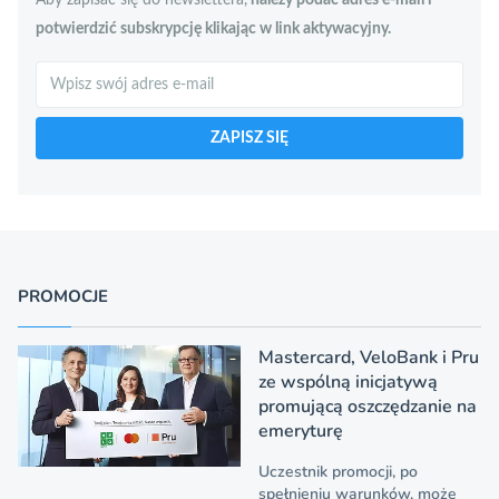
Aby zapisać się do newslettera,
należy podać adres e-mail i
potwierdzić subskrypcję klikając w link aktywacyjny.
Szukaj
ZAPISZ SIĘ
PROMOCJE
Mastercard, VeloBank i Pru
ze wspólną inicjatywą
promującą oszczędzanie na
emeryturę
Uczestnik promocji, po
spełnieniu warunków, może