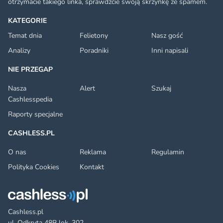
otrzymacie takiego linka, sprawdźcie swoją skrzynkę ze spamem.
KATEGORIE
Temat dnia
Felietony
Nasz gość
Analizy
Poradniki
Inni napisali
NIE PRZEGAP
Nasza
Alert
Szukaj
Cashlesspedia
Raporty specjalne
CASHLESS.PL
O nas
Reklama
Regulamin
Polityka Cookies
Kontakt
Cashless.pl
ul. Odkryta 48B lok. 302