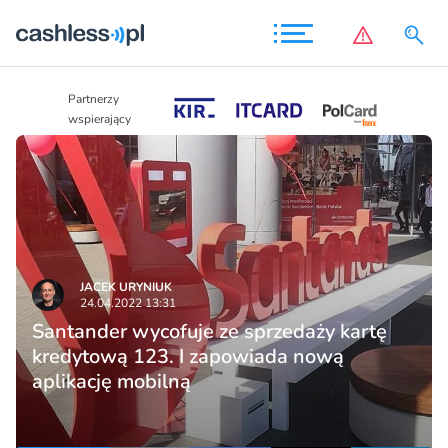
Partnerzy
Partnerzy
wspierający
wspierający
JACEK URYNIUK
24.04.2022 13:31
Santander wycofuje ze sprzedaży kartę
kredytową 123. I zapowiada nową
aplikację mobilną