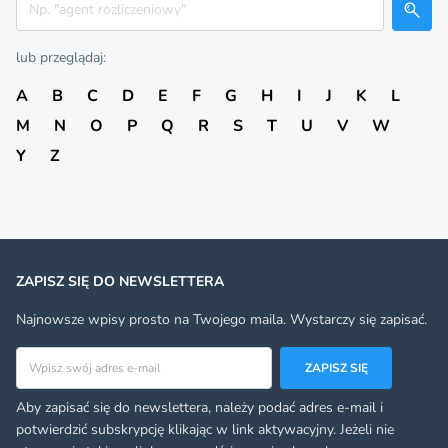
lub przeglądaj:
A
B
C
D
E
F
G
H
I
J
K
L
M
N
O
P
Q
R
S
T
U
V
W
Y
Z
ZAPISZ SIĘ DO NEWSLETTERA
Najnowsze wpisy prosto na Twojego maila. Wystarczy się zapisać.
Adres email
ZAPISZ SIĘ
Aby zapisać się do newslettera, należy podać adres e-mail i
potwierdzić subskrypcję klikając w link aktywacyjny. Jeżeli nie