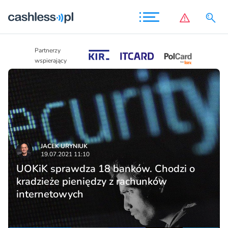
Partnerzy
Partnerzy
wspierający
wspierający
JACEK URYNIUK
19.07.2021 11:10
UOKiK sprawdza 18 banków. Chodzi o
kradzieże pieniędzy z rachunków
internetowych