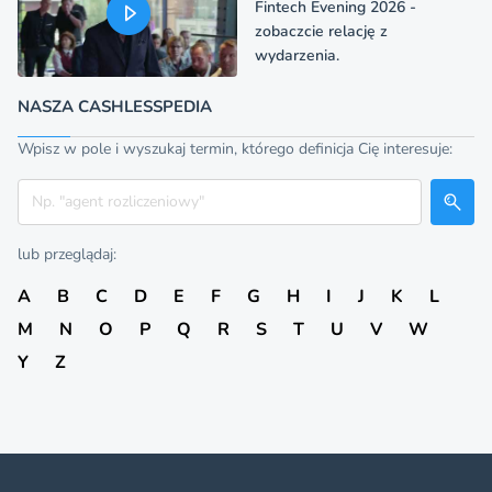
Fintech Evening 2026 -
zobaczcie relację z
wydarzenia.
NASZA CASHLESSPEDIA
Wpisz w pole i wyszukaj termin, którego definicja Cię interesuje:
Szukaj
lub przeglądaj:
A
B
C
D
E
F
G
H
I
J
K
L
M
N
O
P
Q
R
S
T
U
V
W
Y
Z